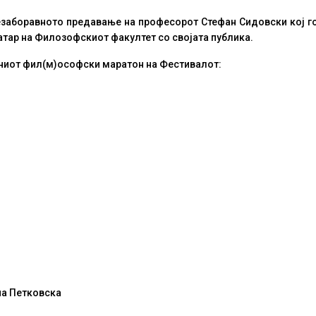
заборавното предавање на професорот Стефан Сидовски кој го
еатар на Филозофскиот факултет
со
својата публика.
ниот фил(м)ософски маратон на Фестивалот:
на Петковска