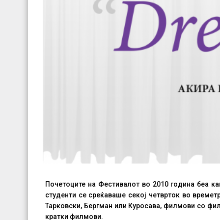
Почетоците на Фестивалот во 2010 година беа ка
студенти се среќаваше секој четврток во време
Тарковски, Бергман или Куросава, филмови со фи
кратки филмови.