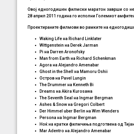
Овој едногодишен филмски маратон заврши со не
28 април 2011 година го исполни Големиот амфит
Проектираните филмови во рамките на едногодиш
Waking Life на Richard Linklater
Wittgenstein на Derek Jarman
Pi на Darren Aronofsky
Man from Earth на Richard Schenkman
Agora на Alejandro Amenabar
Ghost in the Shell на Mamoru Oshii
Остров на Pavel Lungin
The Drummer на Kenneth Bi
Dreams на Akira Kurosawa
The Seventh Seal на Ingmar Bergman
Ashes & Snow на Gregori Colbert
Der Himmel uber Berlin на Wim Wenders
Persona на Ingmar Bergman
Ноќ на кратки филмчиња подготвена од Тија
Mar Adentro на Alejandro Amenabar