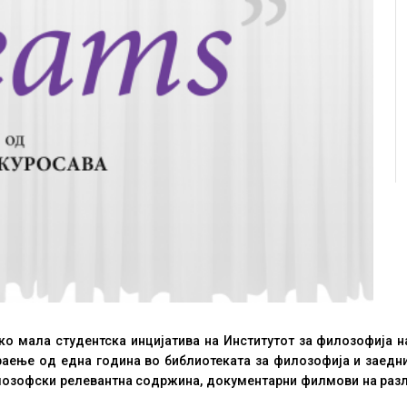
ко мала студентска инцијатива на Институтот за филозофија 
траење од една година во библиотеката за филозофија и заед
лозофски релевантна содржина, документарни филмови на разли