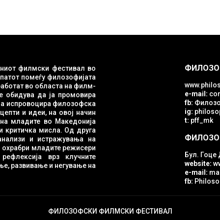
ФИЛОЗО
ниот филмски фестивал во
опатот помеѓу филозофијата
www.philos
e-mail:
con
е обидува да ја промовира
fb:
Филозо
ig:
philosop
епти и идеи, на овој начин
t:
pff_mk
и критичка мисла. Од друга
ФИЛОЗО
ги охрабри младите режисери
Бул. Гоце 
е
website:
w
е, развивање и негување на
e-mail:
mac
fb:
Philoso
ФИЛОЗОФСКИ ФИЛМСКИ ФЕСТИВАЛ