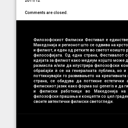
Навигација
2011/12
на
напис
Comments are closed.
Филозофскиот Филмски Фестивал е единстве
Македонија и регионот што се одвива на крст
и филмот, и еден од ретките во светот коишто работат во областа на филм-
философијата. Од една страна, Фестивалот с
идејата за филмот како медиум којшто може да испровоцира филозофска
размисла и/или да илустрира филозофски конц
обраќајќи ѝ се на генералната публика, но и на младите во Македонија
поттикнувајќи го развивањето на креативната 
страна, се обидува да поттикне естетички анализи и истражувања на
филмскиот јазик како форма sui generis и да 
и филмски работници во Македонија на рефлексија врз клучнит
филозофски прашања и концепти со цел градењ
своите автентични филмски светогледи.