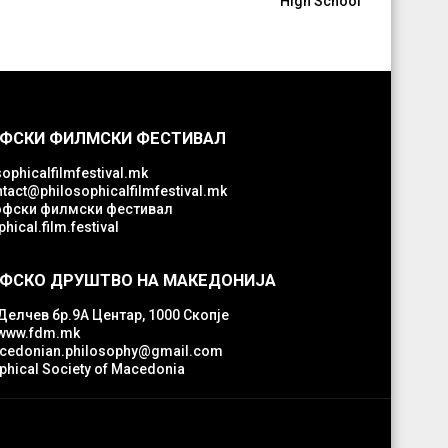
High School
ФСКИ ФИЛМСКИ ФЕСТИВАЛ
ophicalfilmfestival.mk
tact@philosophicalfilmfestival.mk
фски филмски фестивал
hical.film.festival
ФСКО ДРУШТВО НА МАКЕДОНИЈА
Делчев бр.9А Центар, 1000 Скопје
www.fdm.mk
edonian.philosophy@gmail.com
phical Society of Macedonia