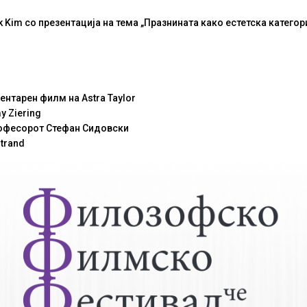
uk Kim со пре
зентација
на
тема „Празнината како естетска категор
ментарен филм на Astra Taylor
y Ziering
рофесорот Стефан Сидовски
trand