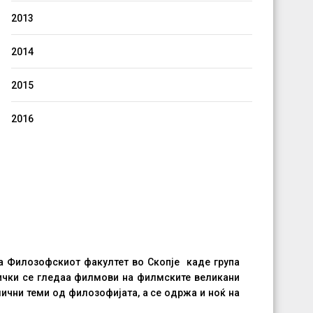
2013
2014
2015
2016
на Филозофскиот факултет во Скопје каде група
нички се гледаа филмови на филмските великани
чни теми од филозофијата, а се одржа и ноќ на