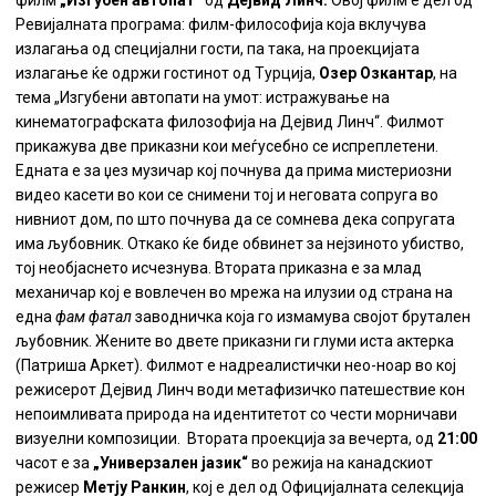
филм
„Изгубен автопат“
од
Дејвид Линч.
Овој филм е дел од
Ревијалната програма: филм-философија која вклучува
излагања од специјални гости, па така, на проекцијата
излагање ќе одржи гостинот од Турција,
Озер Озкантар
, на
тема „Изгубени автопати на умот: истражување на
кинематографската филозофија на Дејвид Линч“. Филмот
прикажува две приказни кои меѓусебно се испреплетени.
Едната е за џез музичар кој почнува да прима мистериозни
видео касети во кои се снимени тој и неговата сопруга во
нивниот дом, по што почнува да се сомнева дека сопругата
има љубовник. Откако ќе биде обвинет за нејзиното убиство,
тој необјаснето исчезнува. Втората приказна е за млад
механичар кој е вовлечен во мрежа на илузии од страна на
една
фам фатал
заводничка која го измамува својот брутален
љубовник. Жените во двете приказни ги глуми иста актерка
(Патриша Аркет). Филмот е надреалистички нео-ноар во кој
режисерот Дејвид Линч води метафизичко патешествие кон
непоимливата природа на идентитетот со чести морничави
визуелни композиции. Втората проекција за вечерта, од
21:00
часот е за
„Универзален јазик“
во режија на канадскиот
режисер
Метју Ранкин
, кој е дел од Официјалната селекција