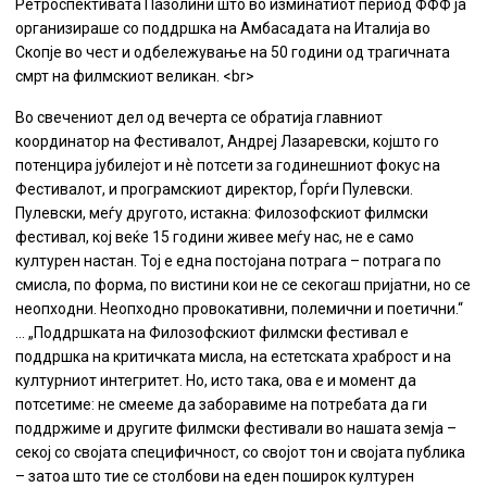
Ретроспективата Пазолини што во изминатиот период ФФФ ја
организираше со поддршка на Амбасадата на Италија во
Скопје во чест и одбележување на 50 години од трагичната
смрт на филмскиот великан. <br>
Во свечениот дел од вечерта се обратија главниот
координатор на Фестивалот, Андреј Лазаревски, којшто го
потенцира јубилејот и нѐ потсети за годинешниот фокус на
Фестивалот, и програмскиот директор, Ѓорѓи Пулевски.
Пулевски, меѓу другото, истакна:
Филозофскиот филмски
фестивал, кој веќе 15 години живее меѓу нас, не е само
културен настан. Тој е една постојана потрага – потрага по
смисла, по форма, по вистини кои не се секогаш пријатни, но се
неопходни. Неопходно провокативни, полемични и поетични.“
… „Поддршката на Филозофскиот филмски фестивал е
поддршка на критичката мисла, на естетската храброст и на
културниот интегритет. Но, исто така, ова е и момент да
потсетиме: не смееме да заборавиме на потребата да ги
поддржиме и другите филмски фестивали во нашата земја –
секој со својата специфичност, со својот тон и својата публика
– затоа што тие се столбови на еден поширок културен