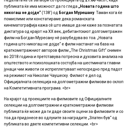
Неделата ќе се затвори со проекцијата од
21:00
часот, каде
публиката ќе има можност да го гледа
„Новата година што
никогаш не дојде“
(138’) од
Богдан Мурешану
. Таман кога ќе
помислиме или констатираме дека романската
кинематографија кажа сè што имаше да ни каже за познатата
диктатура од крајот на XX век, дебитантскиот долгометражен
филм на Богдан Муресану нè разубедува во тоа. „Новата
година што никогаш не дојде“ е филм настанат на база на
краткометражниот авторов филм „The Christmas Gift“ снимен
во 2018 година и претставува потресна и духовита анализа на
општеството и психолошката состојба на шестмината главни
јунаци чии животи се испреплетуваат непосредно пред падот
на режимот на Николае Чаушеску. Филмот е дел од
Официјалната селекција на долгометражни филмови во склоп
на Компетитивната програма. <br>
На крајот од проекциите на филмовите од Официјалните
селекции на долгометражни и краткометражни филмови
публиката ќе може да ги даде своите оцени за филмовите и со
тоа да придонесе во одлуките за наградите „Златен був“ од
публиката во двете компетитивни селекции. <br>