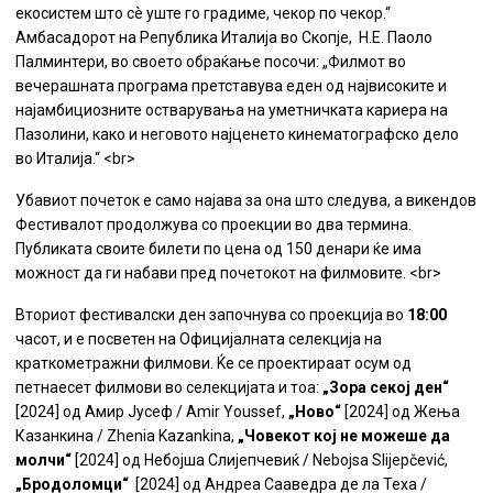
екосистем што сè уште го градиме, чекор по чекор.“
Амбасадорот на Република Италија во Скопје,
Н.Е. Паоло
Палминтери, во с
воето обраќање посочи: „
Филмот во
вечерашната програма претставува еден од највисоките и
најамбициозните остварувања на уметничката кариера на
Пазолини, како и неговото најценето кинематографско дело
во Италија.“ <br>
Убавиот почеток е само најава за она што следува, а викендов
Фестивалот продолжува со проекции во два термина.
Публиката своите билети по цена од 150 денари ќе има
можност да ги набави пред почетокот на филмовите. <br>
Вториот фестивалски ден започнува со проекција во
18:00
часот, и е посветен на Официјалната селекција на
краткометражни филмови. Ќе се проектираат осум од
петнаесет филмови во селекцијата и тоа:
„
Зора секој ден“
[2024] од Амир Јусеф / Amir Youssef,
„Ново“
[2024] од Жења
Казанкина / Zhenia Kazankina,
„Човекот кој не можеше да
молчи“
[2024] од Небојша Слијепчевиќ / Nebojsa Slijepčević,
„Бродоломци“
[2024] од Андреа Сааведра де ла Теха /