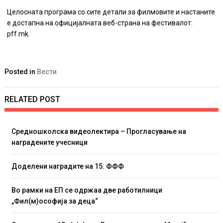
Целосната програма со сите детали за филмовите и настаните
е достапна на официјалната веб-страна на фестивалот:
pff.mk.
Posted in
Вести
RELATED POST
Средношколска видеолектира – Прогласување на
наградените учесници
Доделени наградите на 15. ФФФ
Во рамки на ЕП се одржаа две работилници
„Фил(м)ософија за деца“