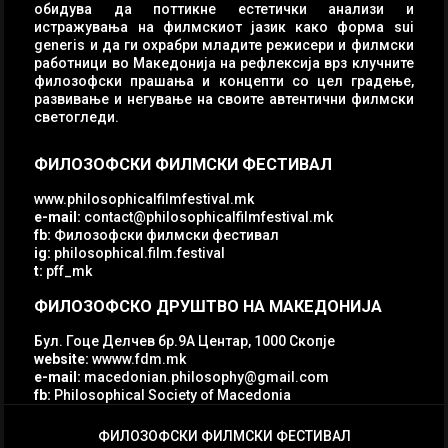
обидува да поттикне естетички анализи и
истражувања на филмскиот јазик како форма sui
generis и да ги охрабри младите режисери и филмски
работници во Македонија на рефлексија врз клучните
филозофски прашања и концепти со цел градење,
развивање и негување на своите автентични филмски
светогледи.
ФИЛОЗОФСКИ ФИЛМСКИ ФЕСТИВАЛ
www.philosophicalfilmfestival.mk
e-mail:
contact@philosophicalfilmfestival.mk
fb:
Филозофски филмски фестивал
ig:
philosophical.film.festival
t:
pff_mk
ФИЛОЗОФСКО ДРУШТВО НА МАКЕДОНИЈА
Бул. Гоце Делчев бр.9А Центар, 1000 Скопје
website:
wwww.fdm.mk
e-mail:
macedonian.philosophy@gmail.com
fb:
Philosophical Society of Macedonia
ФИЛОЗОФСКИ ФИЛМСКИ ФЕСТИВАЛ