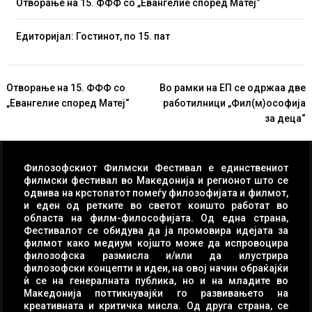
Отворање на 15. ФФФ со „Евангелиe според Матеј“
Едиторијал: Гостинот, по 15. пат
Навигација
Отворање на 15. ФФФ со
Во рамки на ЕП се одржаа две
на
„Евангелиe според Матеј“
работилници „Фил(м)ософија
напис
за деца“
Филозофскиот Филмски Фестивал е единствениот
филмски фестивал во Македонија и регионот што се
одвива на крстопатот помеѓу филозофијата и филмот,
и еден од ретките во светот коишто работат во
областа на филм-философијата. Од една страна,
Фестивалот се обидува да ја промовира идејата за
филмот како медиум којшто може да испровоцира
филозофска размисла и/или да илустрира
филозофски концепти и идеи, на овој начин обраќајќи
ѝ се на генералната публика, но и на младите во
Македонија поттикнувајќи го развивањето на
креативната и критичка мисла. Од друга страна, се