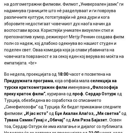
на долгометражни филмови
.
Филмот „Универзален јазик“ ги
надминува границите што нè разделуваат и ги поврзува
различните култури, потсетувајќи нè дека дури и кога
зборовите недостигаат човечкиот дух наоѓа начин да
воспостави врска. Користејќи уникатен визуелен стил и
препознатлив хумор, режисерот Метју Ренкин создава филм
полн со надеж, кој длабоко одекнува во нашиот студен и
поделен свет. Оваа комедија која ја слави убавината на
човечката поврзаност е за секој еден кој верува во моќта на
емпатијата. <br>
Во недела, проекцијата од
18:00
часот е посветена на
Придружната програма
, која опфаќа
мала
селекција на
турски краткометражен филм
именувана
„Филозофија
преку краток филм“
, курирана од
проф. Сердар Озтурк
од
Турција, обезбедена во соработка со списанието
„Синефилозофи“ од Турција. Ќе бидат прикажани следните
филмови:
„И јас исто“
од
Еџе Акалан Алаѓоз, „Ми светна“
од
Тувана Симин Ѓунај
и
„Обичај“
од
Али Риза Бајазит.
Освен
тоа, Сердар Озтурк ќе има излагање и дијалог со публиката.