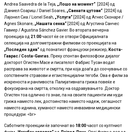
Andrea Saavedra de la Tejа,
„Лошо на момент“
[2024] од
Даниел Соариш / Daniel Soares,
„Свенати цутови“
[2024] од
Лајонел Сиа / Lionel Seah,
„Услуги“
[2024] од Агнес Сконаре /
Agnes Skonare,
„Нашата сенка“
[2024] од Агустина Санчес
Гавиер / Agustina Sánchez Gavier. Во втората вечерна
проекција од
21:00
часот ќе се отвори Официјалната
селекција на долгометражни филмови со проекцијата на
„Последен здив“
од познатиот француски режисер,
Коста-
Гаврас / Costa-Gavras.
Преку спонтан филозофски дијалог
докторот Огистен Масе и писателот Фабрис Тусан водат
расправа за животот и смртта, при која доаѓа до соочување со
сопствените стравови и егзистенцијални тегоби. Ова е филм за
искреноста и ранливоста. Палијативната грижа повеќе е
фокусирана на смртта, отколку на оздравувањето. Доктор
Огистен тоа одлично го знае, па на своите пациенти им нуди
грижа наместо лек, достоинство наместо надеж, сегашност
наместо иднина, хуманост наместо инвазивни медицински
процедури. <br>
Саботните проекции ќе започнат во
18:00
часот со култниот