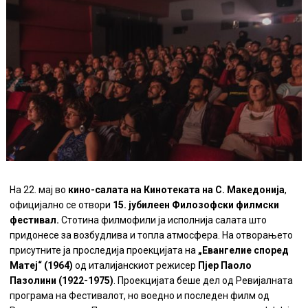
На 22. мај во
кино-салата на Кинотеката на С. Македонија
,
официјално се отвори
15. јубилеен Филозофски филмски
фестивал.
Стотина филмофили ја исполнија салата што
придонесе за возбудлива и топла атмосфера. На отворањето
присутните ја проследија проекцијата на
„Евангелие според
Матеј“ (1964)
од италијанскиот режисер
Пјер Паоло
Пазолини (1922-1975)
.
Проекцијата беше дел од Ревијалната
програма на Фестивалот, но воедно и последен филм од