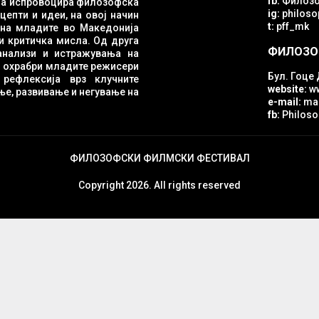
fb:
Филозо
ig:
philosop
епти и идеи, на овој начин
t:
pff_mk
и критичка мисла. Од друга
ФИЛОЗО
ги охрабри младите режисери
Бул. Гоце 
е
website:
w
е, развивање и негување на
e-mail:
mac
fb:
Philoso
ФИЛОЗОФСКИ ФИЛМСКИ ФЕСТИВАЛ
Copyright 2026. All rights reserved