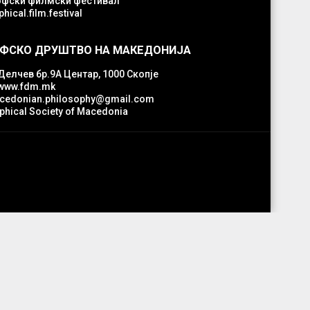
фски филмски фестивал
hical.film.festival
ФСКО ДРУШТВО НА МАКЕДОНИЈА
Делчев бр.9А Центар, 1000 Скопје
www.fdm.mk
edonian.philosophy@gmail.com
phical Society of Macedonia