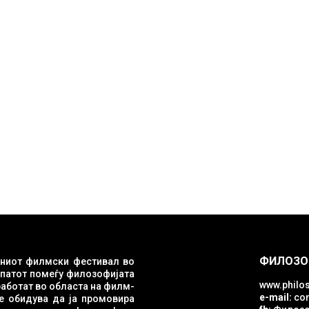
ФИЛОЗО
ниот филмски фестивал во
опатот помеѓу филозофијата
www.philos
e-mail:
con
е обидува да ја промовира