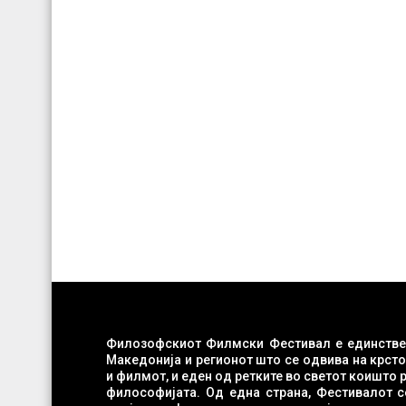
Филозофскиот Филмски Фестивал е единстве
Македонија и регионот што се одвива на крст
и филмот, и еден од ретките во светот коишто работат во областа на филм-
философијата. Од една страна, Фестивалот с