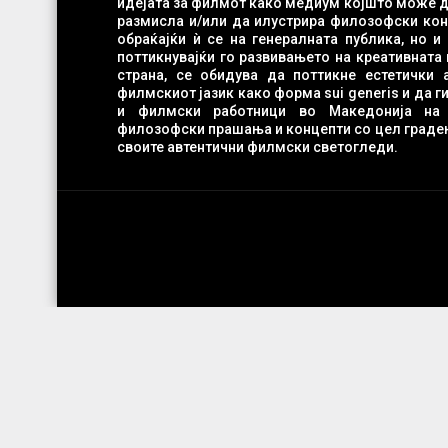
идејата за филмот како медиум којшто може да испровоцира филозофска
размисла и/или да илустрира филозофски конц
обраќајќи ѝ се на генералната публика, но и на младите во Македонија
поттикнувајќи го развивањето на креативната 
страна, се обидува да поттикне естетички анализи и истражувања на
филмскиот јазик како форма sui generis и да 
и филмски работници во Македонија на рефлексија врз клучнит
филозофски прашања и концепти со цел градењ
своите автентични филмски светогледи.