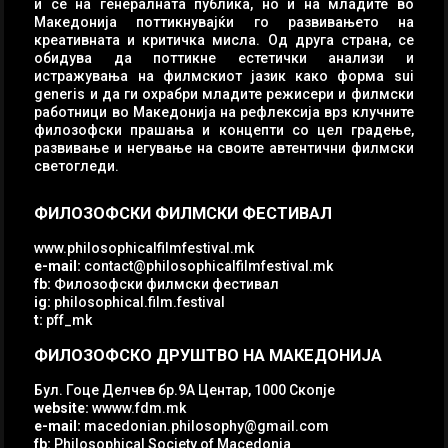
ѝ се на генералната публика, но и на младите во
Македонија поттикнувајќи го развивањето на
креативната и критичка мисла. Од друга страна, се
обидува да поттикне естетички анализи и
истражувања на филмскиот јазик како форма sui
generis и да ги охрабри младите режисери и филмски
работници во Македонија на рефлексија врз клучните
филозофски прашања и концепти со цел градење,
развивање и негување на своите автентични филмски
светогледи.
ФИЛОЗОФСКИ ФИЛМСКИ ФЕСТИВАЛ
www.philosophicalfilmfestival.mk
e-mail:
contact@philosophicalfilmfestival.mk
fb:
Филозофски филмски фестивал
ig:
philosophical.film.festival
t:
pff_mk
ФИЛОЗОФСКО ДРУШТВО НА МАКЕДОНИЈА
Бул. Гоце Делчев бр.9А Центар, 1000 Скопје
website:
wwww.fdm.mk
e-mail:
macedonian.philosophy@gmail.com
fb:
Philosophical Society of Macedonia