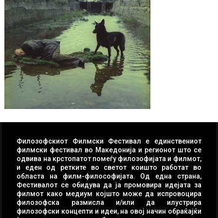
Филозофскиот Филмски Фестивал е единствениот
филмски фестивал во Македонија и регионот што се
одвива на крстопатот помеѓу филозофијата и филмот,
и еден од ретките во светот коишто работат во
областа на филм-философијата. Од една страна,
Фестивалот се обидува да ја промовира идејата за
филмот како медиум којшто може да испровоцира
филозофска размисла и/или да илустрира
филозофски концепти и идеи, на овој начин обраќајќи